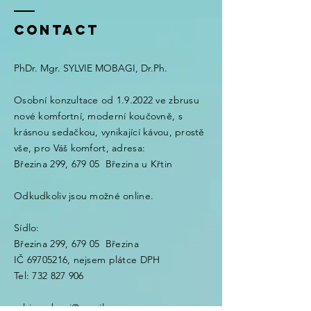
Contact
PhDr. Mgr. SYLVIE MOBAGI, Dr.Ph.
Osobní konzultace od 1.9.2022 ve zbrusu
nové komfortní, moderní koučovně, s
krásnou sedačkou, vynikající kávou, prostě
vše, pro Váš komfort, adresa:
Březina 299, 679 05 Březina u Křtin
Odkudkoliv jsou možné online.
Sídlo:
Březina 299, 679 05 Březina
​IČ
69705216
, nejsem plátce DPH
​​Tel:
732 827 906
sylviemobagi@gmail.com