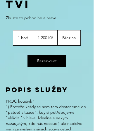
tví
1 200
českých
1 hod
1
1 200 Kč
Březina
korun
h
o
Rezervovat
Popis služby
PROČ koučink?
1) Protože každý se sem tam dostaneme do
"patové situace", kdy si potřebujeme
"uklidit " v hlavě. Ideálně s někým
nazaujatým, kdo nás nesoudí, ale nabídne
nám zamyšlení v širších souvislostech.