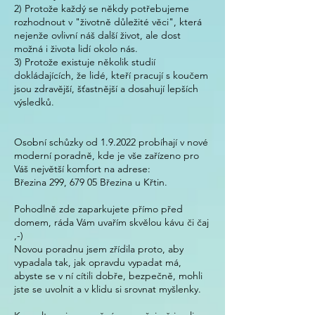
2) Protože každý se někdy potřebujeme
rozhodnout v "životně důležité věci", která
nejenže ovlivní náš další život, ale dost
možná i života lidí okolo nás.
3) Protože existuje několik studií
dokládajících, že lidé, kteří pracují s koučem
jsou zdravější, šťastnější a dosahují lepších
výsledků.
Osobní schůzky od 1.9.2022 probíhají v nové
moderní poradně, kde je vše zařízeno pro
Váš největší komfort na adrese:
Březina 299, 679 05 Březina u Křtin.
Pohodlně zde zaparkujete přímo před
domem, ráda Vám uvařím skvělou kávu či čaj
,-)
Novou poradnu jsem zřídila proto, aby
vypadala tak, jak opravdu vypadat má,
abyste se v ní cítili dobře, bezpečně, mohli
jste se uvolnit a v klidu si srovnat myšlenky.